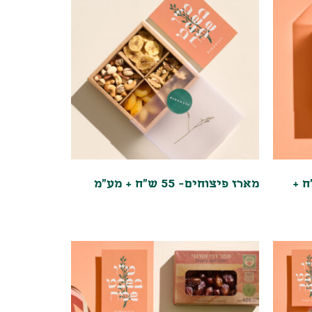
בקטנה-30 ש"ח +
מארז פיצוחים- 55 ש"ח + מע"מ