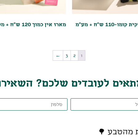
ו-110 ש"ח + מע"מ
מארז אין כמוך 120 ש"ח + מע"מ
←
3
2
1
אים לעובדים שלכם? השאירו פ
 מהטבע 🌳