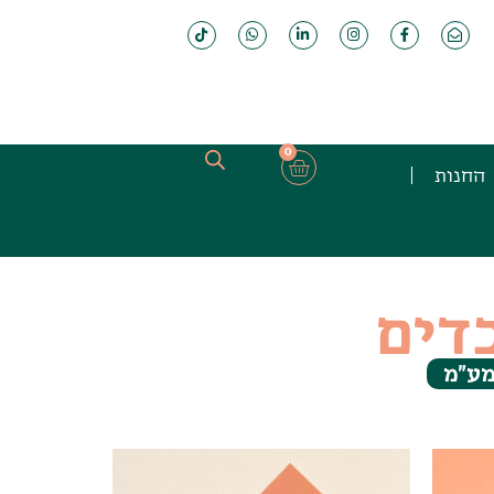
0
החנות
דים
 מע"מ