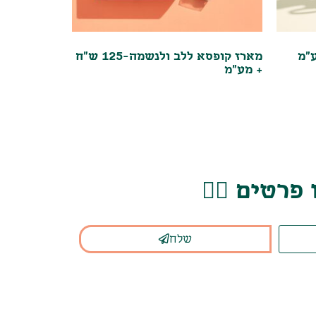
מארז קופסא ללב ולנשמה-125 ש"ח
+ מע"מ
רטים 👇🏽
שלח