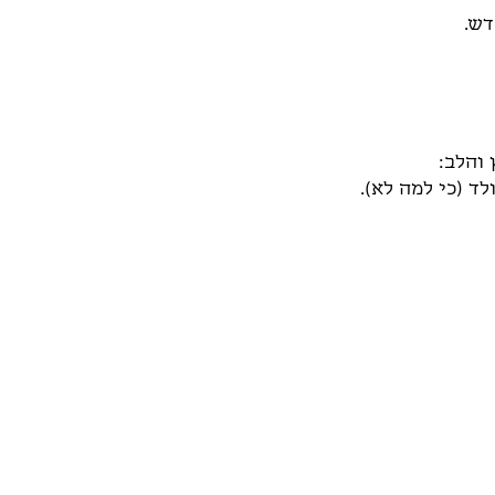
דש.
והלב:
ד (כי למה לא).