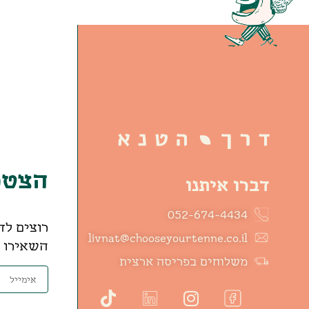
הצטרפ
דברו איתנו
052-674-4434
רוצים לד
livnat@chooseyourtenne.co.il
השאירו פ
משלוחים בפריסה ארצית