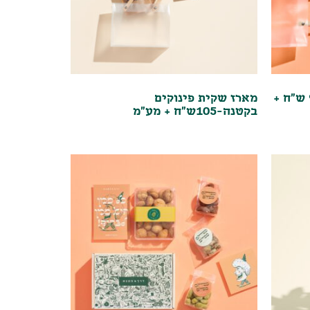
מארז טנא תמרים ואגוזים!95 ש"ח +
מארז שקית פינוקים
בקטנה-105ש"ח + מע"מ