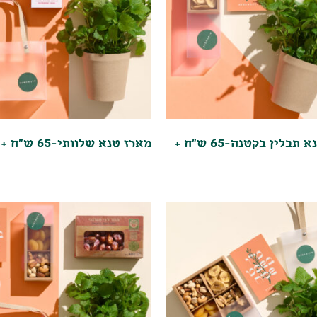
מארז טנא תבלין בקטנה-65 ש"ח +
מארז טנא שלוותי-65 ש"ח + מע"מ