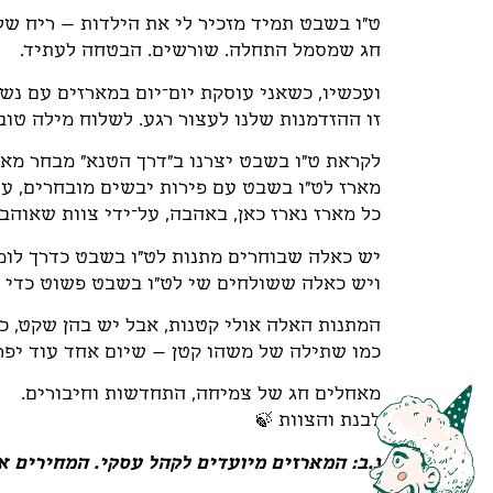
ט"ו בשבט תמיד מזכיר לי את הילדות – ריח של
חג שמסמל התחלה. שורשים. הבטחה לעתיד.
ועכשיו, כשאני עוסקת יום־יום במארזים עם נשמ
זו ההזדמנות שלנו לעצור רגע. לשלוח מילה טו
לקראת ט"ו בשבט יצרנו ב"דרך הטנא" מבחר מא
מארז לט"ו בשבט עם פירות יבשים מובחרים, עצי
כל מארז נארז כאן, באהבה, על־ידי צוות שאוה
יש כאלה שבוחרים מתנות לט"ו בשבט כדרך לומר 
ויש כאלה ששולחים שי לט"ו בשבט פשוט כדי 
המתנות האלה אולי קטנות, אבל יש בהן שקט, כו
כמו שתילה של משהו קטן – שיום אחד עוד יפרח
מאחלים חג של צמיחה, התחדשות וחיבורים.
לבנת והצוות 🍃
נ.ב: המארזים מיועדים לקהל עסקי. המחירים אי